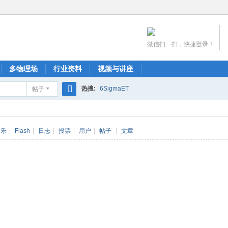
微信扫一扫，快捷登录！
多物理场
行业资料
视频与讲座
热搜:
6SigmaET
帖子
搜
索
音乐
|
Flash
|
日志
|
投票
|
用户
|
帖子
|
文章