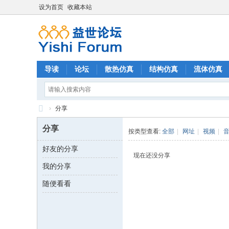
设为首页
收藏本站
导读
论坛
散热仿真
结构仿真
流体仿真
›
分享
益
分享
按类型查看:
全部
|
网址
|
视频
|
世
好友的分享
论
现在还没分享
我的分享
坛
随便看看