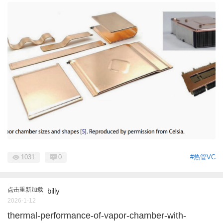
1031
0
#热管VC
点击重新加载
billy
2026-1-12
thermal-performance-of-vapor-chamber-with-