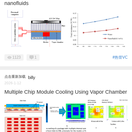
nanofluids
1123
1
#热管VC
点击重新加载
billy
2026-1-12
Multiple Chip Module Cooling Using Vapor Chamber