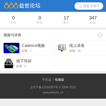
搜索关键字
0
0
17
347
今日
昨日
帖子
会员
视频与讲座
Cadence视频
线上讲座
帖数: 1
帖数: 16
线下培训
帖数: 0
手机版
|
电脑版
京ICP备12018307号-3 2004-2024
www.etherm.cn